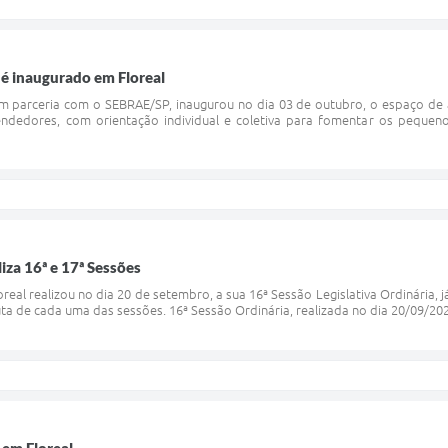
 inaugurado em Floreal
 em parceria com o SEBRAE/SP, inaugurou no dia 03 de outubro, o espaço d
dedores, com orientação individual e coletiva para fomentar os pequen
iza 16ª e 17ª Sessões
eal realizou no dia 20 de setembro, a sua 16ª Sessão Legislativa Ordinária, j
uta de cada uma das sessões. 16ª Sessão Ordinária, realizada no dia 20/09/20