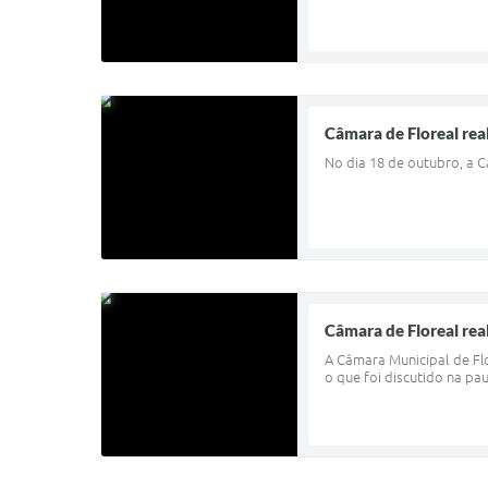
Câmara de Floreal rea
No dia 18 de outubro, a C
Câmara de Floreal real
A Câmara Municipal de Flor
o que foi discutido na pa