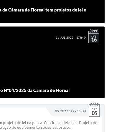
 da Câmara de Floreal tem projetos de lei e
JUL
16 JUL 2025 - 17h40
16
ão Nº04/2025 da Câmara de Floreal
DEZ
05 DEZ 2022 - 15h24
05
projeto de lei na pauta. Confira os detalhes. Projeto de
trução de equipamento social, esportivo,...