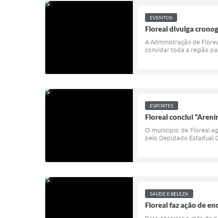
EVENTOS
Floreal divulga crono
A Administração de Florea
convidar toda a região pa
ESPORTES
Floreal conclui “Areni
O município de Floreal a
pelo Deputado Estadual Ca
SAÚDE E BELEZA
Floreal faz ação de 