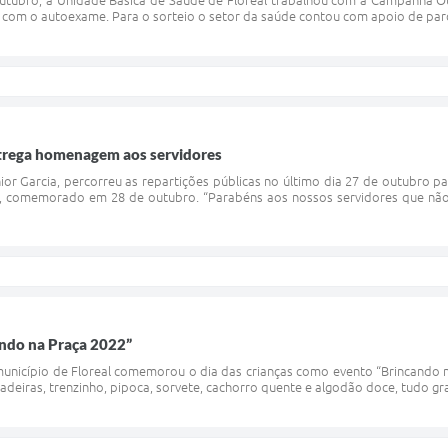
outubro, a Unidade Básica de Saúde de Floreal trabalhou com a Campanha 
o com o autoexame. Para o sorteio o setor da saúde contou com apoio de par
entrega homenagem aos servidores
nior Garcia, percorreu as repartições públicas no último dia 27 de outubro
 comemorado em 28 de outubro. “Parabéns aos nossos servidores que não
cando na Praça 2022”
município de Floreal comemorou o dia das crianças como evento “Brincando 
cadeiras, trenzinho, pipoca, sorvete, cachorro quente e algodão doce, tudo gr