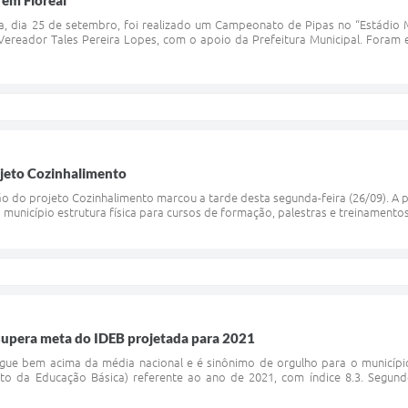
em Floreal
a, dia 25 de setembro, foi realizado um Campeonato de Pipas no “Estádio M
 Vereador Tales Pereira Lopes, com o apoio da Prefeitura Municipal. Foram
ojeto Cozinhalimento
o do projeto Cozinhalimento marcou a tarde desta segunda-feira (26/09). A p
município estrutura física para cursos de formação, palestras e treinamentos
 supera meta do IDEB projetada para 2021
egue bem acima da média nacional e é sinônimo de orgulho para o municíp
nto da Educação Básica) referente ao ano de 2021, com índice 8.3. Segund