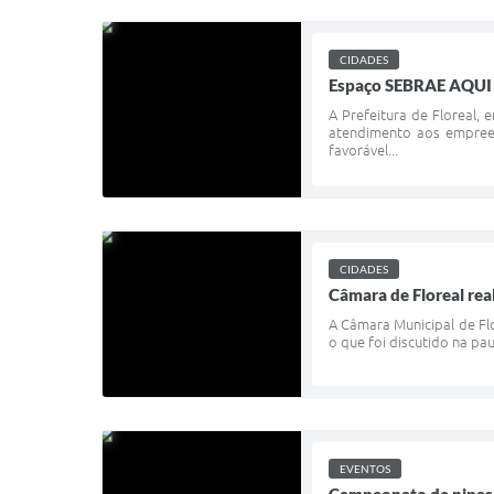
CIDADES
Espaço SEBRAE AQUI é
A Prefeitura de Floreal,
atendimento aos empreen
favorável...
CIDADES
Câmara de Floreal real
A Câmara Municipal de Flor
o que foi discutido na pa
EVENTOS