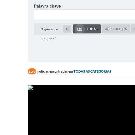
Palavra-chave
O que voce
TODAS
AGRICULTURA
procura?
notícias encontradas em
TODAS AS CATEGORIAS
1165