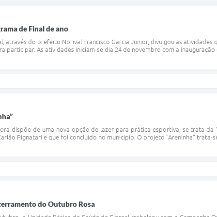
grama de Final de ano
l, através do prefeito Norival Francisco Garcia Junior, divulgou as atividades
ra participar. As atividades iniciam-se dia 24 de novembro com a inauguraçã
nha”
gora dispõe de uma nova opção de lazer para prática esportiva, se trata da
rlão Pignatari e que foi concluído no município. O projeto “Areninha” trata-s
encerramento do Outubro Rosa