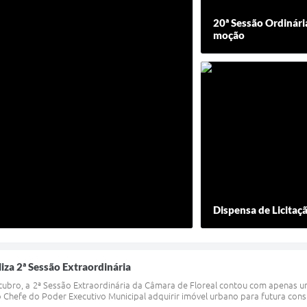
20ª Sessão Ordinária
moção
Dispensa de Licitaç
liza 2ª Sessão Extraordinária
tubro, a 2ª Sessão Extraordinária da Câmara de Floreal contou com apenas um 
 o Chefe do Poder Executivo Municipal adquirir imóvel urbano para futura cons