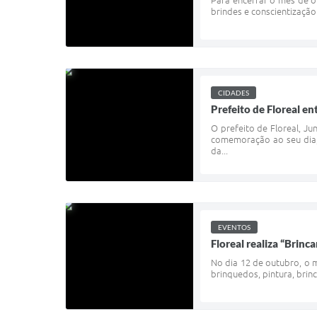
Para encerrar o mês de 
brindes e conscientizaçã
CIDADES
Prefeito de Floreal 
O prefeito de Floreal, Ju
comemoração ao seu dia,
da...
EVENTOS
Floreal realiza “Brin
No dia 12 de outubro, o 
brinquedos, pintura, brin