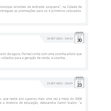
unicipal Aristides de Andrade Junqueira”, na Cidade de
 entregues as premiações para os 4 primeiros colocados.
SET
30 SET 2022 - 13h13
30
artir de agora, Floreal conta com uma cozinha-piloto que
 voltados para a geração de renda. A cozinha...
SET
23 SET 2022 - 13h29
23
io, que neste ano superou mais uma vez a meta do IDEB
o a diretora de educação, Alessandra Camin Scalon, “a