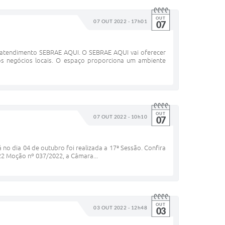
OUT
07 OUT 2022 - 17h01
07
e atendimento SEBRAE AQUI. O SEBRAE AQUI vai oferecer
os negócios locais. O espaço proporciona um ambiente
OUT
07 OUT 2022 - 10h10
07
á no dia 04 de outubro foi realizada a 17ª Sessão. Confira
22 Moção nº 037/2022, a Câmara...
OUT
03 OUT 2022 - 12h48
03