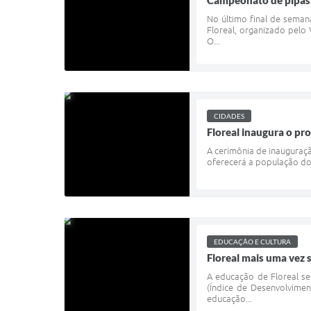
Campeonato de pipas 
No último final de seman
Floreal, organizado pelo
O...
CIDADES
Floreal inaugura o pr
A cerimônia de inauguraçã
oferecerá a população do 
EDUCAÇÃO E CULTURA
Floreal mais uma vez
A educação de Floreal s
(Índice de Desenvolvime
educação...