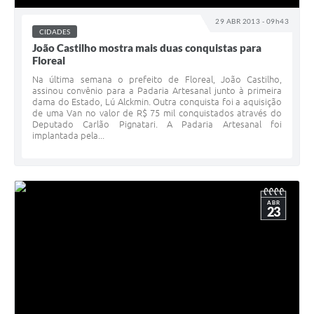
29 ABR 2013 - 09h43
CIDADES
João Castilho mostra mais duas conquistas para
Floreal
Na última semana o prefeito de Floreal, João Castilho,
assinou convênio para a Padaria Artesanal junto à primeira
dama do Estado, Lú Alckmin. Outra conquista foi a aquisição
de uma Van no valor de R$ 75 mil conquistados através do
Deputado Carlão Pignatari. A Padaria Artesanal foi
implantada pela...
ABR
23