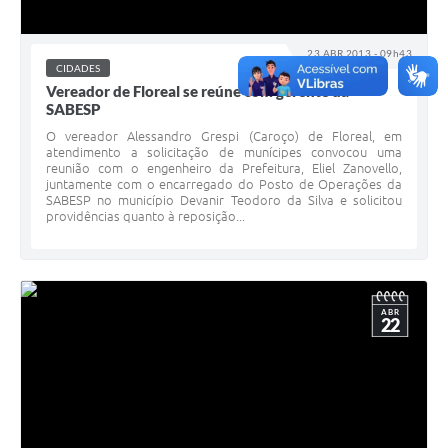
23 ABR 2013 - 09h43
CIDADES
Vereador de Floreal se reúne com gerente da
SABESP
O vereador Alessandro Grespi (Caroço) de Floreal, em
atendimento a solicitação de munícipes convocou uma
reunião com o engenheiro da Prefeitura, Eliel Zanovello,
juntamente com o encarregado do Posto de Operações da
SABESP no município Devanir Teodoro da Silva e solicitou
providências quanto à reposição...
ABR
22