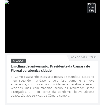
AGO
05
05 AGO 2021 - 17h32
CIDADES
Em clima de aniversário, Presidente da Câmara de
Floreal parabeniza cidade
1 - Como está sendo estes sete meses de mandato? Estou no
meu segundo mandato e vejo isso como uma nova
experiência, com novas oportunidades e desafios a serem
vencidos, mas com trabalho árduo os resultados serão
alcançados. 2 - Por conta da pandemia, houve alguma
adaptação aos serviços da Câmara como,...