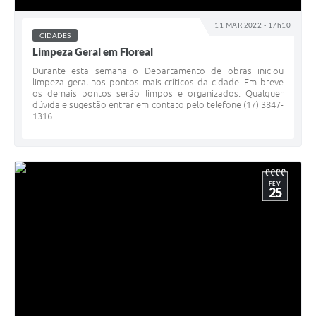
11 MAR 2022 - 17h10
CIDADES
Limpeza Geral em Floreal
Durante esta semana o Departamento de obras iniciou
limpeza geral nos pontos mais críticos da cidade. Em breve
os demais pontos serão limpos e organizados. Qualquer
dúvida e sugestão entrar em contato pelo telefone (17) 3847-
1316.
FEV
25