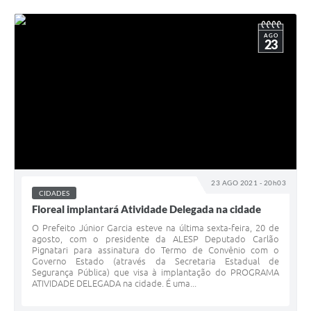
AGO
23
23 AGO 2021 - 20h03
CIDADES
Floreal implantará Atividade Delegada na cidade
O Prefeito Júnior Garcia esteve na última sexta-feira, 20 de
agosto, com o presidente da ALESP Deputado Carlão
Pignatari para assinatura do Termo de Convênio com o
Governo Estado (através da Secretaria Estadual de
Segurança Pública) que visa à implantação do PROGRAMA
ATIVIDADE DELEGADA na cidade. É uma...