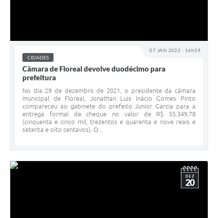
07 JAN 2022 - 16h39
CIDADES
Câmara de Floreal devolve duodécimo para
prefeitura
No dia 29 de dezembro de 2021, o presidente da câmara
municipal de Floreal, Jonathan Luis Inácio Gomes Pinto
compareceu ao gabinete do prefeito Junior Garcia para a
entrega formal de cheque no valor de R$ 55.349,78
(cinquenta e cinco mil, trezentos e quarenta e nove reais e
setenta e oito centavos). O...
DEZ
20