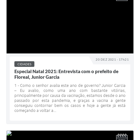
20 DEZ 2021 - 17h21
CIDADES
Especial Natal 2021: Entrevista com o prefeito de
Floreal, Junior Garcia
1 - Como o senhor avalia este ano de governo? Junior Garcia
– Eu avalio, como uma ano com bastante vitórias,
principalmente por causa da vacinação, estamos desde o ano
passado por esta pandemia, e graças a vacina a gente
conseguiu contornar bem os casos e hoje a gente já está
começando a voltar a...