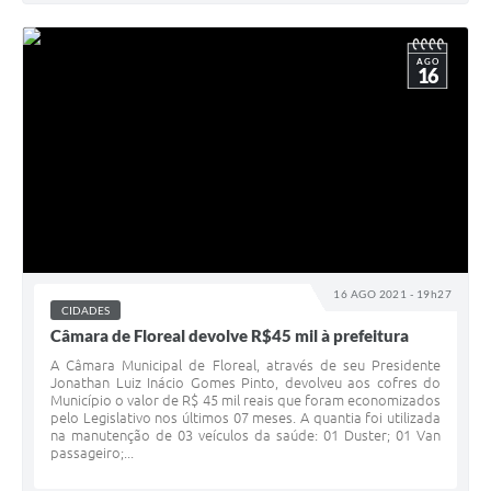
AGO
16
16 AGO 2021 - 19h27
CIDADES
Câmara de Floreal devolve R$45 mil à prefeitura
A Câmara Municipal de Floreal, através de seu Presidente
Jonathan Luiz Inácio Gomes Pinto, devolveu aos cofres do
Município o valor de R$ 45 mil reais que foram economizados
pelo Legislativo nos últimos 07 meses. A quantia foi utilizada
na manutenção de 03 veículos da saúde: 01 Duster; 01 Van
passageiro;...