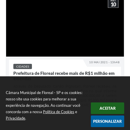
MAI
10
10 MAI 2021 - 13h48
CIDADES
Prefeitura de Floreal recebe mais de R$1 milhão em
emendas
Através do Deputado Carlão Pignatari, Floreal recebeu, na
última segunda-feira - 3 de maio, um ofício no qual informa
Câmara Municipal de Floreal - SP e os cookies:
emenda parlamentar no total de R$1.300.000,00 a serem
nosso site usa cookies para melhorar a sua
destinados em vários setores do município: R$300 mil para a
aquisição de equipamentos de defesa civil; R$350 mil para
experiência de navegação. Ao continuar você
ACEITAR
aquisição de...
concorda com a nossa
Política de Cookies
e
Privacidade
.
PERSONALIZAR