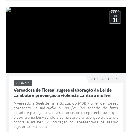
JUL
31
31 JUL 2021 - 18h03
CIDADES
Vereadora de Floreal sugere elaboração de Lei de
combate e prevenção à violência contra a mulher
A vereadora Sueli de Faria Souza, do MDB Mulher de Floreal,
apresentou a indicação nº 110/21 “no sentido de fazer
estudo e planejamento junto ao setor competente para que
elabore uma Lei visando o combate e a prevenção a violência
contra a mulher”. A indicação foi apresentada na sessão
legislativa realizada...