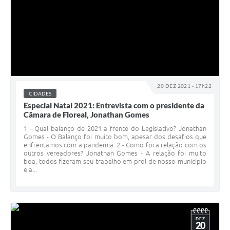
20 DEZ 2021 - 17h22
CIDADES
Especial Natal 2021: Entrevista com o presidente da
Câmara de Floreal, Jonathan Gomes
1 - Qual balanço de 2021 a frente do Legislativo? Jonathan
Gomes - O Balanço foi muito bom, apesar dos desafios que
enfrentamos com a pandemia. 2 - Como foi a relação com os
outros vereadores? Jonathan Gomes - A relação foi muito
boa, todos fizeram seu trabalho em prol de nosso município
e a...
DEZ
20