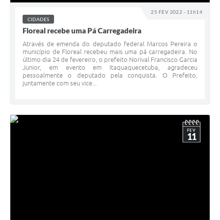
25 FEV 2022 - 11h14
CIDADES
Floreal recebe uma Pá Carregadeira
Através de emenda do deputado federal Marcos Pereira o
município de Floreal recebeu mais uma pá carregadeira. No
último dia 24 de fevereiro, o prefeito Norival Francisco Garcia
Junior, em evento em Itaquaquecetuba, agradeceu
pessoalmente o deputado pela conquista. O Prefeito,
juntamente com seu vice...
FEV
11