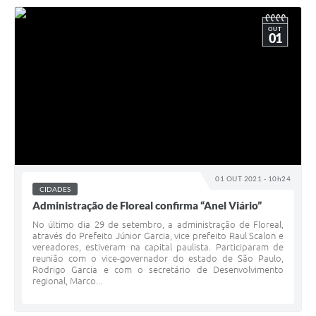
OUT
01
01 OUT 2021 - 10h24
CIDADES
Administração de Floreal confirma “Anel Viário”
No último dia 29 de setembro, a administração de Floreal,
através do Prefeito Júnior Garcia, vice prefeito Raul Scalon e
vereadores, estiveram na capital paulista. Participaram de
reunião com o vice-governador do estado de São Paulo,
Rodrigo Garcia e com o secretário de Desenvolvimento
regional, Marco...