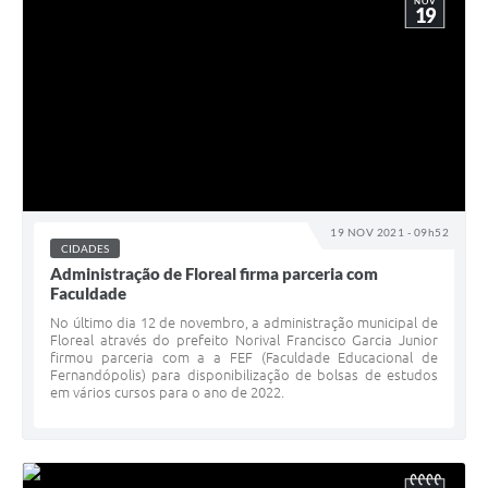
NOV
19
19 NOV 2021 - 09h52
CIDADES
Administração de Floreal firma parceria com
Faculdade
No último dia 12 de novembro, a administração municipal de
Floreal através do prefeito Norival Francisco Garcia Junior
firmou parceria com a a FEF (Faculdade Educacional de
Fernandópolis) para disponibilização de bolsas de estudos
em vários cursos para o ano de 2022.