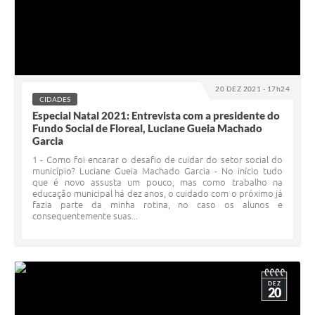
20 DEZ 2021 - 17h24
CIDADES
Especial Natal 2021: Entrevista com a presidente do
Fundo Social de Floreal, Luciane Gueia Machado
Garcia
1 - Como foi encarar o desafio de cuidar do setor social do
município? Luciane Gueia Machado Garcia - No início tudo
que é novo assusta um pouco, mas como trabalho na
educação municipal há dez anos, o cuidado com o próximo já
fazia parte da minha rotina, no caso os alunos e
consequentemente suas...
DEZ
20