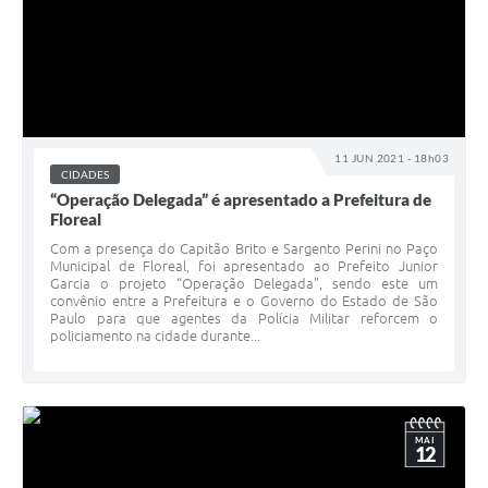
11 JUN 2021 - 18h03
CIDADES
“Operação Delegada” é apresentado a Prefeitura de
Floreal
Com a presença do Capitão Brito e Sargento Perini no Paço
Municipal de Floreal, foi apresentado ao Prefeito Junior
Garcia o projeto “Operação Delegada”, sendo este um
convênio entre a Prefeitura e o Governo do Estado de São
Paulo para que agentes da Polícia Militar reforcem o
policiamento na cidade durante...
MAI
12