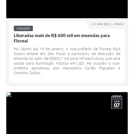
21 JAN 2022 - 13h06
CIDADES
Liberadas mais de R$ 600 mil em emendas para
Floreal
No último dia 19 de janeiro, o vice-prefeito de Floreal Raul
Scalon esteve em São Paulo e participou da liberação de
emenda no valor de R$652,1 mil para Infraestrutura, que será
usada para Iluminação Pública em LED. Na ocasião o vice-
prefeito agradeceu aos deputados Carlão Pignatari e
Geninho Zuliani...
JAN
07