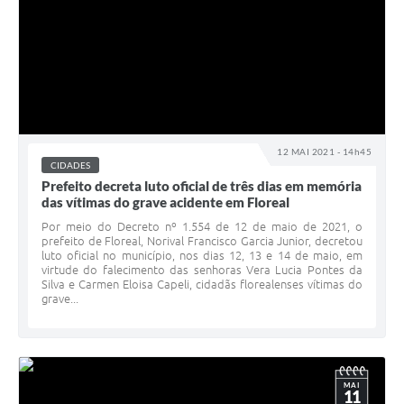
12 MAI 2021 - 14h45
CIDADES
Prefeito decreta luto oficial de três dias em memória
das vítimas do grave acidente em Floreal
Por meio do Decreto nº 1.554 de 12 de maio de 2021, o
prefeito de Floreal, Norival Francisco Garcia Junior, decretou
luto oficial no município, nos dias 12, 13 e 14 de maio, em
virtude do falecimento das senhoras Vera Lucia Pontes da
Silva e Carmen Eloisa Capeli, cidadãs florealenses vítimas do
grave...
MAI
11