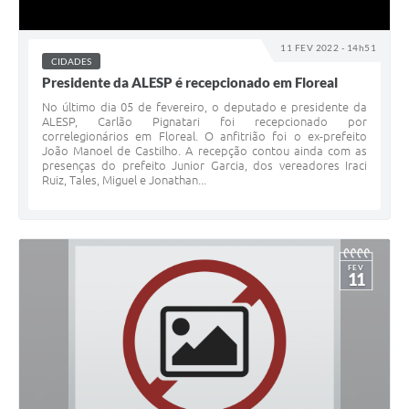
11 FEV 2022 - 14h51
CIDADES
Presidente da ALESP é recepcionado em Floreal
No último dia 05 de fevereiro, o deputado e presidente da
ALESP, Carlão Pignatari foi recepcionado por
correlegionários em Floreal. O anfitrião foi o ex-prefeito
João Manoel de Castilho. A recepção contou ainda com as
presenças do prefeito Junior Garcia, dos vereadores Iraci
Ruiz, Tales, Miguel e Jonathan...
FEV
11