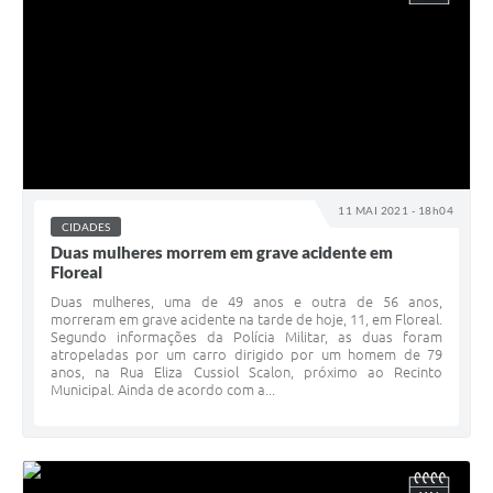
11 MAI 2021 - 18h04
CIDADES
Duas mulheres morrem em grave acidente em
Floreal
Duas mulheres, uma de 49 anos e outra de 56 anos,
morreram em grave acidente na tarde de hoje, 11, em Floreal.
Segundo informações da Polícia Militar, as duas foram
atropeladas por um carro dirigido por um homem de 79
anos, na Rua Eliza Cussiol Scalon, próximo ao Recinto
Municipal. Ainda de acordo com a...