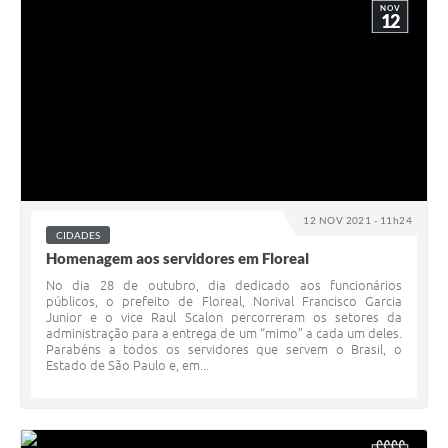
NOV
12
12 NOV 2021 - 11h24
CIDADES
Homenagem aos servidores em Floreal
No dia 28 de outubro, dia dedicado aos funcionários
públicos, o prefeito de Floreal, Norival Francisco Garcia
Junior e o vice Raul Scalon percorreram os setores da
administração para a entrega de um “mimo” a cada um deles.
Parabéns a todos os servidores que servem o Brasil, o
Estado de São Paulo e, em...