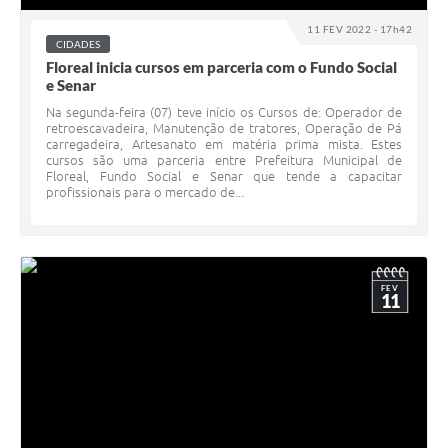
11 FEV 2022 - 17h42
CIDADES
Floreal inicia cursos em parceria com o Fundo Social
e Senar
Na segunda-feira (07) teve início os Cursos de: Operador de
retroescavadeira, Manutenção de tratores, Operação de Pá
carregadeira, Artesanato em matéria prima mista. Estes
cursos são uma parceria entre Prefeitura Municipal de
Floreal, Fundo Social e Senar que tende a capacitar
profissionais para o mercado de...
FEV
11