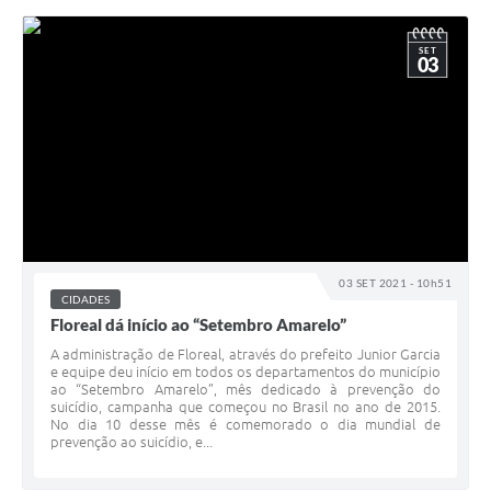
SET
03
03 SET 2021 - 10h51
CIDADES
Floreal dá início ao “Setembro Amarelo”
A administração de Floreal, através do prefeito Junior Garcia
e equipe deu início em todos os departamentos do município
ao “Setembro Amarelo”, mês dedicado à prevenção do
suicídio, campanha que começou no Brasil no ano de 2015.
No dia 10 desse mês é comemorado o dia mundial de
prevenção ao suicídio, e...