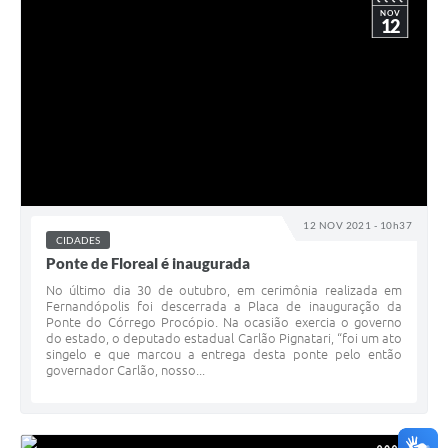
NOV
12
12 NOV 2021 - 10h37
CIDADES
Ponte de Floreal é inaugurada
No último dia 30 de outubro, em cerimônia realizada em
Fernandópolis foi descerrada a Placa de inauguração da
Ponte do Córrego Procópio. Na ocasião exercia o governo
do estado, o deputado estadual Carlão Pignatari, “foi um ato
singelo e que marcou a entrega desta ponte pelo então
governador Carlão, nosso...