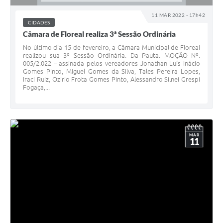
11 MAR 2022 - 17h42
CIDADES
Câmara de Floreal realiza 3ª Sessão Ordinária
No último dia 15 de fevereiro, a Câmara Municipal de Floreal
realizou sua 3º Sessão Ordinária. Da Pauta: MOÇÃO Nº.
005/2.022 – assinada pelos vereadores Jonathan Luís Inácio
Gomes Pinto, Miguel Gomes da Silva, Tales Pereira Lopes,
Iraci Ruiz, Ozirio Frota Gomes Pinto, Alessandro Silnei Grespi
Fogaça,...
MAR
11