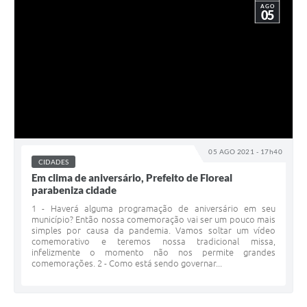
AGO
05
05 AGO 2021 - 17h40
CIDADES
Em clima de aniversário, Prefeito de Floreal
parabeniza cidade
1 - Haverá alguma programação de aniversário em seu
município? Então nossa comemoração vai ser um pouco mais
simples por causa da pandemia. Vamos soltar um vídeo
comemorativo e teremos nossa tradicional missa,
infelizmente o momento não nos permite grandes
comemorações. 2 - Como está sendo governar...