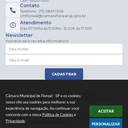
CEP: 15320-000
Contato
Telefone : (17) 3847-1306
cmfloreal@camarafloreal.sp.gov.br
Atendimento
Das 07:00hs às 11:00hs - 12:00h às 17:30h
Newsletter
Inscreva-se e receba informativos
CADASTRAR
Versão do Sistema:
3.5.3 - 19/06/2026
Câmara Municipal de Floreal - SP e os cookies:
Portal atualizado em:
05/08/2026 12:14
Dados Abertos
nosso site usa cookies para melhorar a sua
experiência de navegação. Ao continuar você
ACEITAR
concorda com a nossa
Política de Cookies
e
© Copyright Instar - 2006-2026. Todos os direitos
Privacidade
.
reservados -
Instar Tecnologia
PERSONALIZAR